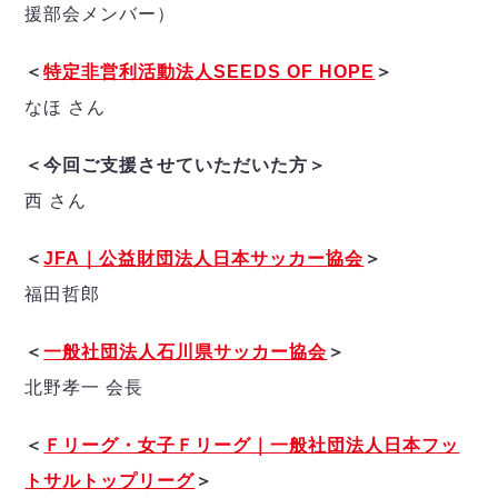
援部会メンバー）
＜
特定非営利活動法人SEEDS OF HOPE
＞
なほ さん
＜今回ご支援させていただいた方＞
西 さん
＜
JFA｜公益財団法人日本サッカー協会
＞
福田哲郎
＜
一般社団法人石川県サッカー協会
＞
北野孝一 会長
＜
Ｆリーグ・女子Ｆリーグ｜一般社団法人日本フッ
トサルトップリーグ
＞