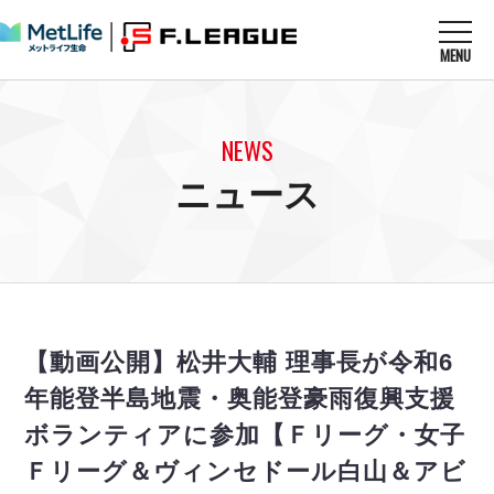
MENU
ニュースを読む
NEWS
NEWS
すべてのニュース
試合を観る
MATCHES
ニュース
リーグ戦
リーグカップ
メットライフ生命Ｆ１リーグ
クラブを知る
CLUB
Ｆチャレンジリーグ
U-23選抜
試合日程
クラブ
メットライフ生命Ｆ１リーグ
チケットを買う
順位表
TICKET
チケット
戦績表
【動画公開】松井大輔 理事長が令和6
メディア情報
エスポラーダ北海道
警告・退場・出場停止選手
フットサル日本代表
年能登半島地震・奥能登豪雨復興支援
バルドラール浦安
アリーナ情報
ARENA
個人ランキング｜ゴール
その他
ボランティアに参加【Ｆリーグ・女子
フウガドールすみだ
個人ランキング｜シュート
しながわシティ
Ｆリーグ＆ヴィンセドール白山＆アビ
個人ランキング｜シュート成功率
立川アスレティックFC