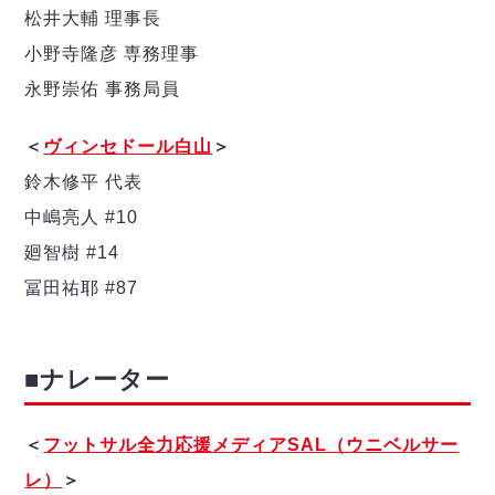
松井大輔 理事長
小野寺隆彦 専務理事
永野崇佑 事務局員
＜
ヴィンセドール白山
＞
鈴木修平 代表
中嶋亮人 #10
廻智樹 #14
冨田祐耶 #87
■ナレーター
＜
フットサル全力応援メディアSAL（ウニベルサー
レ）
＞