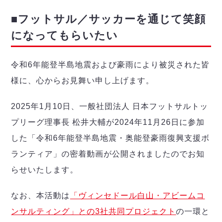
デウソン神戸
アリーナ情報
ポルセイド浜田
■フットサル／サッカーを通じて笑顔
チケット情報
エスポラーダ北海道
ミラクルスマイル新居浜
過去の記録
になってもらいたい
バルドラール浦安
フウガドールすみだ
令和6年能登半島地震および豪雨により被災された皆
しながわシティ
立川アスレティックFC
様に、心からお見舞い申し上げます。
ペスカドーラ町田
湘南ベルマーレ
2025年1月10日、一般社団法人 日本フットサルトッ
ボアルース長野
プリーグ理事長 松井大輔が2024年11月26日に参加
FOLLOW US!
名古屋オーシャンズ
した「令和6年能登半島地震・奥能登豪雨復興支援ボ
シュライカー大阪
ランティア」の密着動画が公開されましたのでお知
ボルクバレット北九州
らせいたします。
バサジィ大分
選手の通算記録（Ｆ２）
なお、本活動は
「ヴィンセドール白山・アビームコ
ンサルティング」との3社共同プロジェクト
の一環と