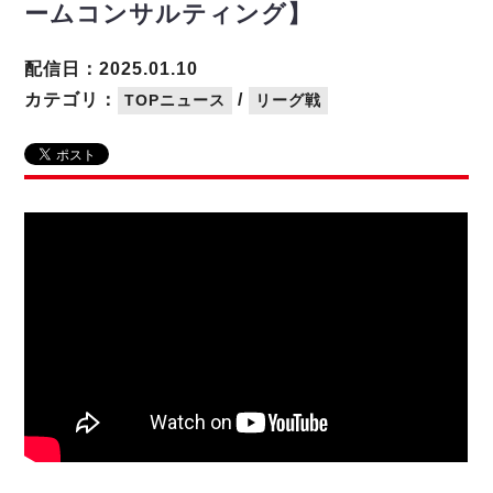
リーグ概要
ABOUT US
個人ランキング｜第2PK
ームコンサルティング】
ペスカドーラ町田
湘南ベルマーレ
メットライフ生命Ｆ２リーグ
リーグ概要
配信日：2025.01.10
過去の記録
ARCHIVE
ボアルース長野
カテゴリ：
/
TOPニュース
リーグ戦
名古屋オーシャンズ
試合日程
日本フットサルリーグについて
過去の試合記録
シュライカー大阪
プロジェクト
PROJECT
順位表
大会概要
ボルクバレット北九州
戦績表
リーグ要項
01
ディビジョン1 試合記録
DIVISION
バサジィ大分
警告・退場・出場停止選手
クラブライセンス関連
ABeam AWARD
ディビジョン2 試合記録
個人ランキング｜ゴール
アリーナ観戦マナー&ルール
メットライフ生命Ｆ２リーグ
Ｆリーグカップ 試合記録
個人ランキング｜シュート
個人ランキング｜シュート成功率
リーグ統計データ
ヴォスクオーレ仙台
個人ランキング｜第2PK
マルバ水戸FC
記念ゴール
リガーレヴィア葛飾
メットライフ生命Ｆリーグカップ 2026
ハットトリック
Y．S．C．C．横浜
02
DIVISION
担当審判員
ヴィンセドール白山
試合日程・結果
アグレミーナ浜松
大会概要
選手の通算記録（Ｆ１）