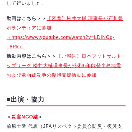
ヴォスクオーレ仙台
して行いました。
マルバ水戸FC
リガーレヴィア葛飾
動画はこちら＞＞
【密着】松井大輔 理事長が石川県
Y．S．C．C．横浜
ボランティアに参加
ヴィンセドール白山
（https://www.youtube.com/watch?v=LDlNCg-
アグレミーナ浜松
T8Pk）
デウソン神戸
活動内容はこちら＞＞
【ご報告】日本フットサルト
ポルセイド浜田
ミラクルスマイル新居浜
ップリーグ 松井大輔理事長が令和6年能登半島地震
および豪雨被災地の復興支援活動に参加
■出演・協力
＜
災害NGO結
＞
前原土武 代表（JFAリスペクト委員会防災・復興支