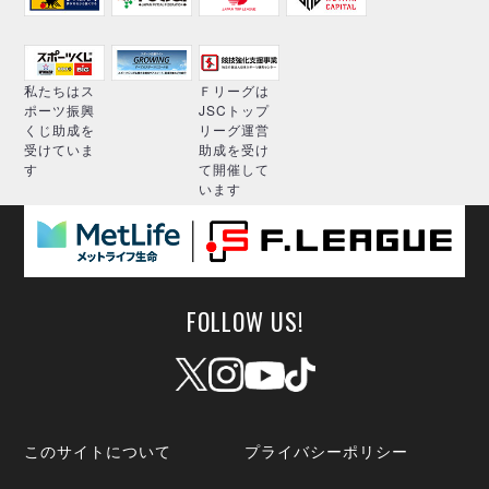
私たちはス
Ｆリーグは
ポーツ振興
JSCトップ
くじ助成を
リーグ運営
受けていま
助成を受け
す
て開催して
います
FOLLOW US!
このサイトについて
プライバシーポリシー