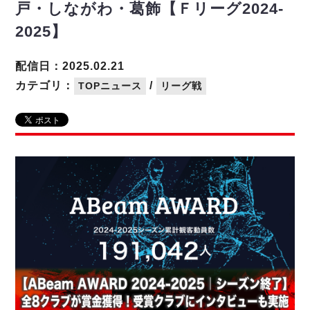
リーグ概要
ABOUT US
個人ランキング｜第2PK
戸・しながわ・葛飾【Ｆリーグ2024-
ペスカドーラ町田
2025】
湘南ベルマーレ
メットライフ生命Ｆ２リーグ
リーグ概要
過去の記録
ARCHIVE
ボアルース長野
配信日：2025.02.21
名古屋オーシャンズ
試合日程
日本フットサルリーグについて
過去の試合記録
カテゴリ：
/
TOPニュース
リーグ戦
シュライカー大阪
プロジェクト
PROJECT
順位表
大会概要
ボルクバレット北九州
戦績表
リーグ要項
01
ディビジョン1 試合記録
DIVISION
バサジィ大分
警告・退場・出場停止選手
クラブライセンス関連
ABeam AWARD
ディビジョン2 試合記録
個人ランキング｜ゴール
アリーナ観戦マナー&ルール
メットライフ生命Ｆ２リーグ
Ｆリーグカップ 試合記録
個人ランキング｜シュート
個人ランキング｜シュート成功率
リーグ統計データ
ヴォスクオーレ仙台
個人ランキング｜第2PK
マルバ水戸FC
記念ゴール
リガーレヴィア葛飾
メットライフ生命Ｆリーグカップ 2026
ハットトリック
Y．S．C．C．横浜
02
DIVISION
担当審判員
ヴィンセドール白山
試合日程・結果
アグレミーナ浜松
大会概要
選手の通算記録（Ｆ１）