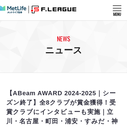
MENU
ニュースを読む
NEWS
NEWS
すべてのニュース
試合を観る
MATCHES
ニュース
リーグ戦
リーグカップ
メットライフ生命Ｆ１リーグ
クラブを知る
CLUB
Ｆチャレンジリーグ
U-23選抜
試合日程
クラブ
メットライフ生命Ｆ１リーグ
チケットを買う
順位表
TICKET
チケット
戦績表
【ABeam AWARD 2024-2025｜シー
メディア情報
エスポラーダ北海道
警告・退場・出場停止選手
フットサル日本代表
ズン終了】全8クラブが賞金獲得！受
バルドラール浦安
アリーナ情報
ARENA
個人ランキング｜ゴール
その他
賞クラブにインタビューも実施｜立
フウガドールすみだ
個人ランキング｜シュート
しながわシティ
川・名古屋・町田・浦安・すみだ・神
個人ランキング｜シュート成功率
立川アスレティックFC