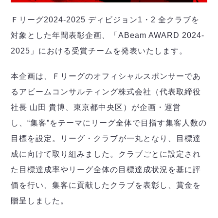
デウソン神戸
アリーナ情報
ポルセイド浜田
チケット情報
Ｆリーグ2024-2025 ディビジョン1・2 全クラブを
エスポラーダ北海道
ミラクルスマイル新居浜
過去の記録
対象とした年間表彰企画、「ABeam AWARD 2024-
バルドラール浦安
2025」における受賞チームを発表いたします。
フウガドールすみだ
しながわシティ
本企画は、Ｆリーグのオフィシャルスポンサーであ
立川アスレティックFC
ペスカドーラ町田
るアビームコンサルティング株式会社（代表取締役
湘南ベルマーレ
社長 山田 貴博、東京都中央区）が企画・運営
ボアルース長野
し、“集客”をテーマにリーグ全体で目指す集客人数の
FOLLOW US!
名古屋オーシャンズ
目標を設定。リーグ・クラブが一丸となり、目標達
シュライカー大阪
成に向けて取り組みました。クラブごとに設定され
ボルクバレット北九州
バサジィ大分
た目標達成率やリーグ全体の目標達成状況を基に評
価を行い、集客に貢献したクラブを表彰し、賞金を
選手の通算記録（Ｆ２）
贈呈しました。