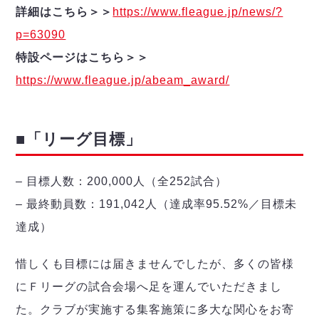
ヴォスクオーレ仙台
詳細はこちら＞＞
https://www.fleague.jp/news/?
マルバ水戸FC
p=63090
リガーレヴィア葛飾
特設ページはこちら＞＞
Y．S．C．C．横浜
ヴィンセドール白山
https://www.fleague.jp/abeam_award/
アグレミーナ浜松
デウソン神戸
■「リーグ目標」
ポルセイド浜田
ミラクルスマイル新居浜
– 目標人数：200,000人（全252試合）
– 最終動員数：191,042人（達成率95.52%／目標未
達成）
惜しくも目標には届きませんでしたが、多くの皆様
にＦリーグの試合会場へ足を運んでいただきまし
た。クラブが実施する集客施策に多大な関心をお寄