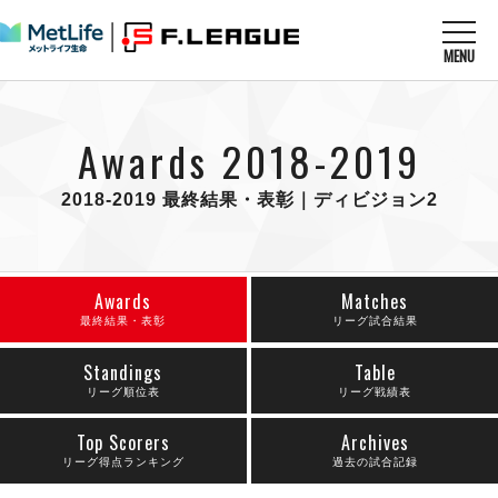
MENU
ニュースを読む
NEWS
Awards 2018-2019
すべてのニュース
試合を観る
MATCHES
リーグ戦
2018-2019 最終結果・表彰｜ディビジョン2
リーグカップ
メットライフ生命Ｆ１リーグ
クラブを知る
CLUB
Ｆチャレンジリーグ
U-23選抜
試合日程
Awards
Matches
クラブ
メットライフ生命Ｆ１リーグ
チケットを買う
最終結果・表彰
リーグ試合結果
順位表
TICKET
チケット
戦績表
メディア情報
Standings
Table
エスポラーダ北海道
警告・退場・出場停止選手
リーグ順位表
リーグ戦績表
フットサル日本代表
バルドラール浦安
アリーナ情報
ARENA
個人ランキング｜ゴール
その他
フウガドールすみだ
Top Scorers
Archives
個人ランキング｜シュート
しながわシティ
リーグ得点ランキング
過去の試合記録
個人ランキング｜シュート成功率
立川アスレティックFC