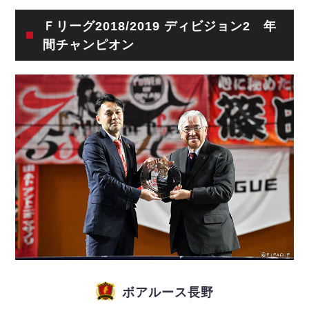
リーグ概要
ABOUT US
個人ランキング｜第2PK
ペスカドーラ町田
Ｆリーグ2018/2019 ディビジョン2 年
湘南ベルマーレ
メットライフ生命Ｆ２リーグ
リーグ概要
間チャンピオン
過去の記録
ARCHIVE
ボアルース長野
名古屋オーシャンズ
試合日程
日本フットサルリーグについて
過去の試合記録
シュライカー大阪
プロジェクト
PROJECT
順位表
大会概要
ボルクバレット北九州
戦績表
リーグ要項
01
ディビジョン1 試合記録
DIVISION
バサジィ大分
警告・退場・出場停止選手
クラブライセンス関連
ABeam AWARD
ディビジョン2 試合記録
個人ランキング｜ゴール
アリーナ観戦マナー&ルール
メットライフ生命Ｆ２リーグ
Ｆリーグカップ 試合記録
個人ランキング｜シュート
個人ランキング｜シュート成功率
リーグ統計データ
ヴォスクオーレ仙台
個人ランキング｜第2PK
マルバ水戸FC
記念ゴール
リガーレヴィア葛飾
メットライフ生命Ｆリーグカップ 2026
ハットトリック
Y．S．C．C．横浜
02
DIVISION
担当審判員
ヴィンセドール白山
試合日程・結果
ボアルース長野
アグレミーナ浜松
大会概要
選手の通算記録（Ｆ１）