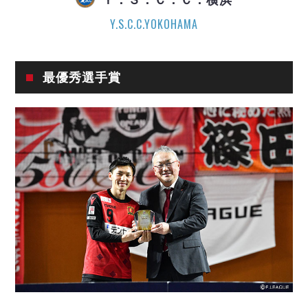
ヴォスクオーレ仙台
マルバ水戸FC
Y.S.C.C.YOKOHAMA
リガーレヴィア葛飾
Y．S．C．C．横浜
最優秀選手賞
ヴィンセドール白山
アグレミーナ浜松
デウソン神戸
ポルセイド浜田
ミラクルスマイル新居浜