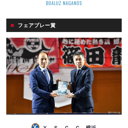
デウソン神戸
BOALUZ NAGANOS
アリーナ情報
ポルセイド浜田
チケット情報
エスポラーダ北海道
ミラクルスマイル新居浜
過去の記録
バルドラール浦安
フェアプレー賞
フウガドールすみだ
しながわシティ
立川アスレティックFC
ペスカドーラ町田
湘南ベルマーレ
ボアルース長野
FOLLOW US!
名古屋オーシャンズ
シュライカー大阪
ボルクバレット北九州
バサジィ大分
選手の通算記録（Ｆ２）
Ｙ．Ｓ．Ｃ．Ｃ．横浜